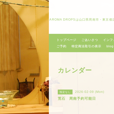
AROMA DROPSは山口県周南市・東
トップページ
ごあいさつ
インフ
ご予約
特定商法取引の表示
blog
カレンダー
2026-02-09 (Mon)
指定なし
荒石 周南予約可能日