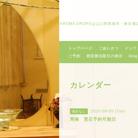
AROMA DROPSは山口県周南市・東
トップページ
ごあいさつ
インフ
ご予約
特定商法取引の表示
blog
カレンダー
2025-08-05 (Tue)
指定なし
周南 荒石予約可能日