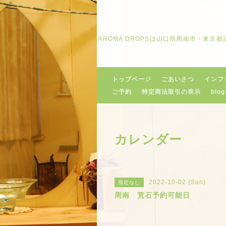
AROMA DROPSは山口県周南市・東
トップページ
ごあいさつ
インフ
ご予約
特定商法取引の表示
blog
カレンダー
2022-10-02 (Sun)
指定なし
周南 荒石予約可能日