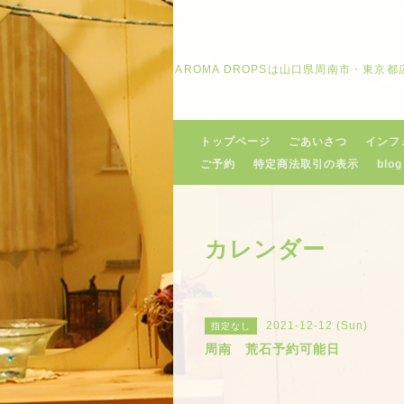
AROMA DROPSは山口県周南市・東
トップページ
ごあいさつ
インフ
ご予約
特定商法取引の表示
blog
カレンダー
2021-12-12 (Sun)
指定なし
周南 荒石予約可能日