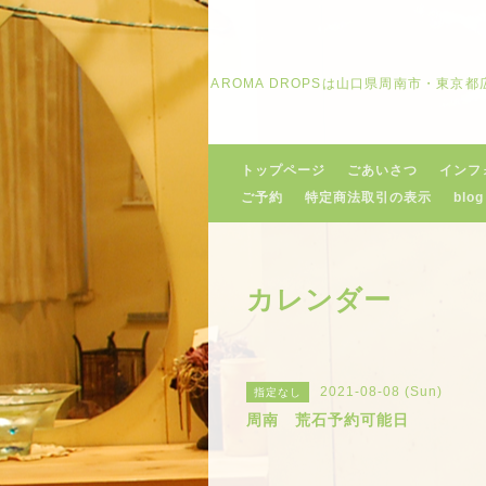
AROMA DROPSは山口県周南市・東
トップページ
ごあいさつ
インフ
ご予約
特定商法取引の表示
blog
カレンダー
2021-08-08 (Sun)
指定なし
周南 荒石予約可能日