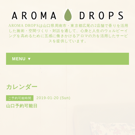
AROMA DROPSは山口県周南市・東京都広尾の2店舗で香りを活用
した施術・空間づくり・対話を通して、心身と人生のウェルビーイ
ングを高めるために五感に働きかけるアロマの力を活用したサービ
スを提供しています。
MENU ▼
カレンダー
2019-01-20 (Sun)
ご予約可能時間
山口予約可能日