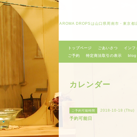
AROMA DROPSは山口県周南市・東
トップページ
ごあいさつ
インフ
ご予約
特定商法取引の表示
blog
カレンダー
2018-10-18 (Thu)
ご予約可能時間
予約可能日