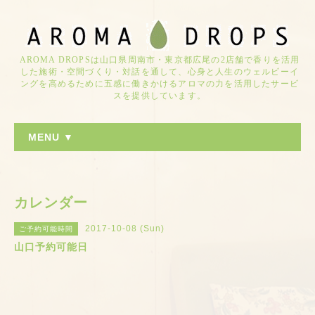
AROMA DROPSは山口県周南市・東京都広尾の2店舗で香りを活用
した施術・空間づくり・対話を通して、心身と人生のウェルビーイ
ングを高めるために五感に働きかけるアロマの力を活用したサービ
スを提供しています。
MENU ▼
カレンダー
2017-10-08 (Sun)
ご予約可能時間
山口予約可能日