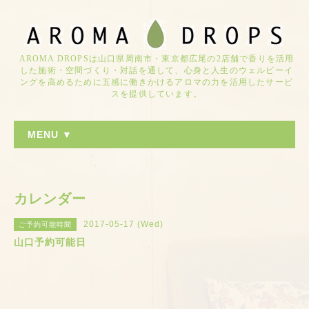
AROMA DROPSは山口県周南市・東京都広尾の2店舗で香りを活用
した施術・空間づくり・対話を通して、心身と人生のウェルビーイ
ングを高めるために五感に働きかけるアロマの力を活用したサービ
スを提供しています。
MENU ▼
カレンダー
2017-05-17 (Wed)
ご予約可能時間
山口予約可能日