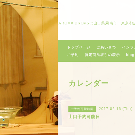
AROMA DROPSは山口県周南市・東
トップページ
ごあいさつ
インフ
ご予約
特定商法取引の表示
blog
カレンダー
2017-02-16 (Thu)
ご予約可能時間
山口予約可能日